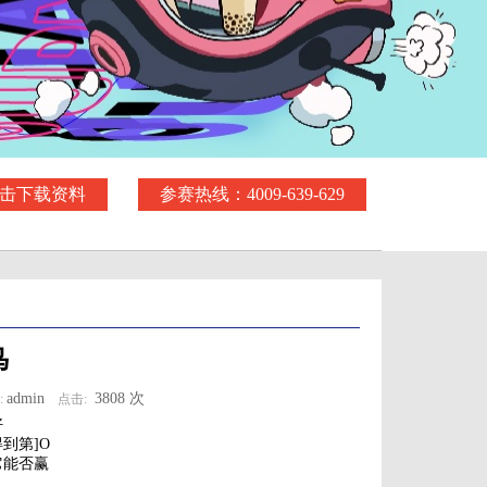
击下载资料
参赛热线：4009-639-629
鸟
admin
3808 次
:
点击:
好
到第]O
它能否赢