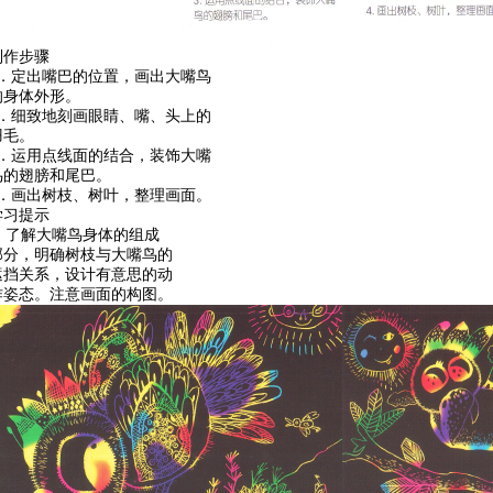
制作步骤
1．定出嘴巴的位置，画出大嘴鸟
的身体外形。
2．细致地刻画眼睛、嘴、头上的
羽毛。
3．运用点线面的结合，装饰大嘴
鸟的翅膀和尾巴。
4．画出树枝、树叶，整理画面。
学习提示
了解大嘴鸟身体的组成
部分，明确树枝与大嘴鸟的
遮挡关系，设计有意思的动
作姿态。注意画面的构图。