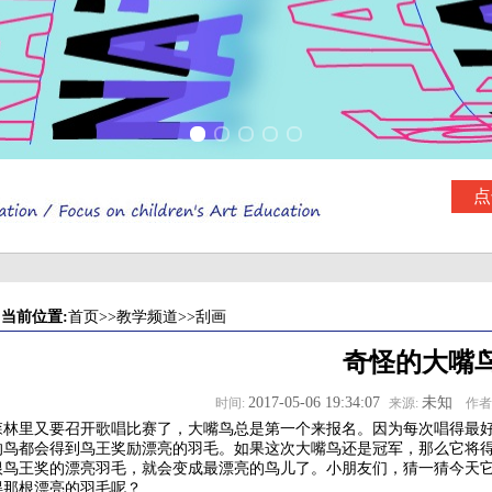
点
当前位置:
首页
>>
教学频道
>>
刮画
奇怪的大嘴
2017-05-06 19:34:07
未知
时间:
来源:
作者
森林里又要召开歌唱比赛了，大嘴鸟总是第一个来报名。因为每次唱得最
的鸟都会得到鸟王奖励漂亮的羽毛。如果这次大嘴鸟还是冠军，那么它将得
根鸟王奖的漂亮羽毛，就会变成最漂亮的鸟儿了。小朋友们，猜一猜今天
得那根漂亮的羽毛呢？