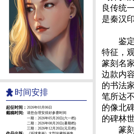
良传统
是秦汉
鉴定一
特征，
篆刻名
边款内
的书法
时间安排
笔所达
的像北
起征时间：
2026年03月06日
截稿时间:
请您合理安排好参赛时间
的碑林
一期：2026年05月20日(六一档)
二期：2026年08月20日(暑期档)
篆刻家
三期：2026年12月20日(元旦档)
作品出版:
《环球童画》大型珍藏版画集