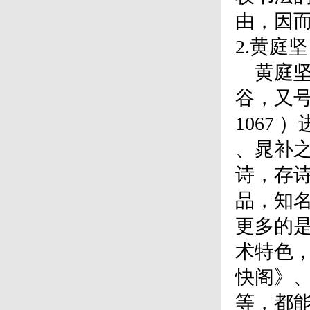
由，因
2.黄庭坚
黄庭坚（
谷，又
1067
、晁补
诗，存诗
品，知
更多的
术特色
快阁》
等，都