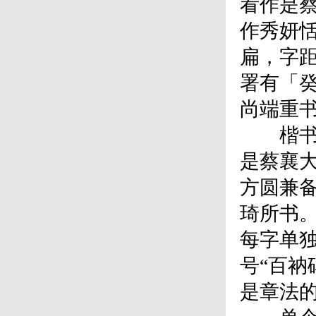
看作是
作秀妍
扁，字
署有「癸
尚端重
楷书入
是蔡襄
方圆兼
琦所书
每字单
号“百衲
是章法