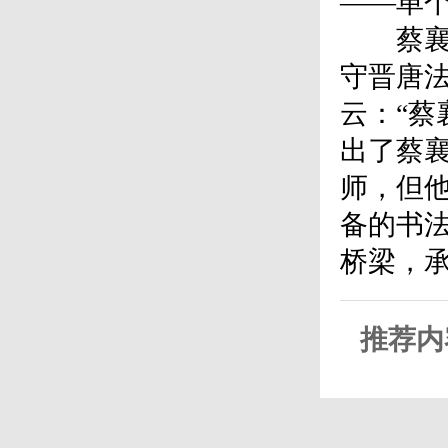
——单
蔡襄不
守晋唐
云：“蔡
出了蔡
师，但
备的书
桥梁，
推荐内