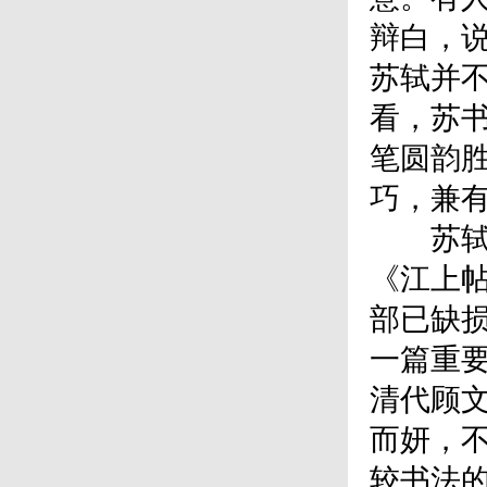
辩白，说
苏轼并
看，苏书
笔圆韵
巧，兼
苏轼晚
《江上
部已缺
一篇重
清代顾
而妍，
较书法