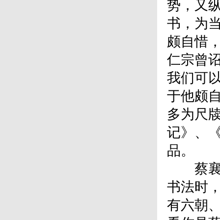
势，又纵
书，为当
颇自惜
仁宗曾
我们可
于他颇
多为尺
记》、《
品。
蔡襄书
书法时，
有六朝