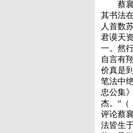
蔡襄为
其书法
人首数
君谟天
一。然
自言有翔
价真是
笔法中绝
忠公集
杰。”
评论蔡
法皆生