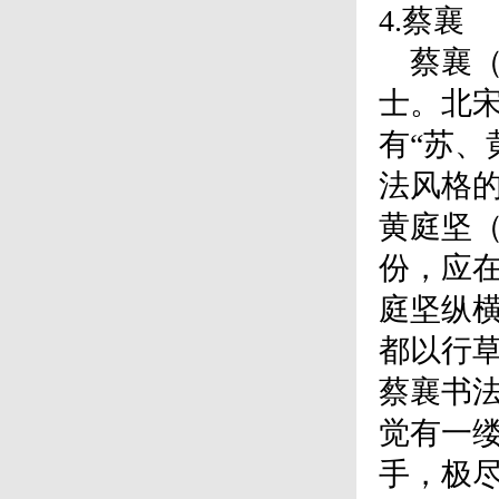
4.蔡襄
蔡襄（1
士。北宋
有“苏、
法风格的
黄庭坚
份，应
庭坚纵
都以行
蔡襄书
觉有一
手，极