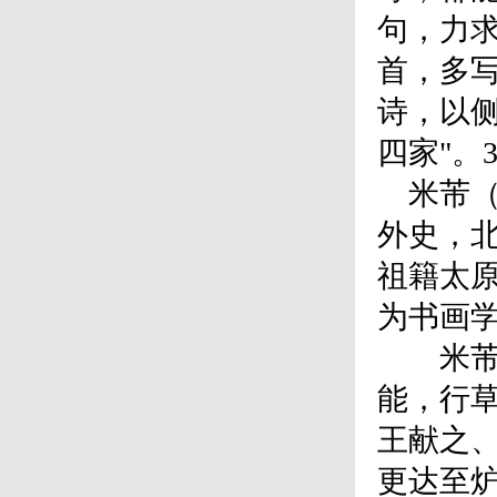
句，力求
首，多
诗，以侧
四家"。3
米芾（1
外史，
祖籍太原
为书画
米芾能
能，行
王献之
更达至炉