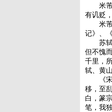
米芾著
有讥贬
米芾传
记》、
苏轼称
但不愧而
千里，所
轼、黄
《宋史
移，至乱
白，篆
笔，我独