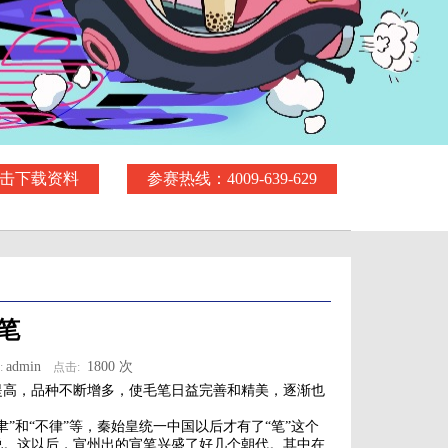
击下载资料
参赛热线：4009-639-629
笔
admin
1800 次
:
点击:
提高，品种不断增多，使毛笔日益完善和精美，逐渐也
”和“不律”等，秦始皇统一中国以后才有了“笔”这个
说。这以后，宣州出的宣笔兴盛了好几个朝代。其中在