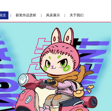
频道
|
获奖作品赏析
|
风采展示
|
关于我们