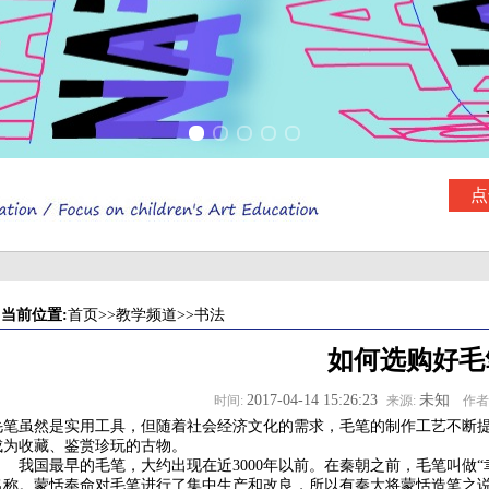
点
当前位置:
首页
>>
教学频道
>>
书法
如何选购好毛
2017-04-14 15:26:23
未知
时间:
来源:
作者
毛笔虽然是实用工具，但随着社会经济文化的需求，毛笔的制作工艺不断
成为收藏、鉴赏珍玩的古物。
我国最早的毛笔，大约出现在近3000年以前。在秦朝之前，毛笔叫做“聿
名称。蒙恬奉命对毛笔进行了集中生产和改良，所以有秦大将蒙恬造笔之