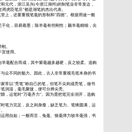
和元代，浙江吴兴(今浙江湖州)的制笔业非常发达，
老周虎臣笔庄”都是湖笔的杰出代表。
上，还要重视笔毫的形制和“四德”。根据用途一般
已干化，容易着墨；陈羊毫有些刚性；颖羊毫精细，尖
。
带刚。
不宜使用。
与羊毫配合而成，其中紫毫越多越硬，反之较柔。选购
与众不同的魁力。因此，古人非常重视毛笔本身的书
常以“秃笔”称自己的笔，但笔不尖则成秃笔，做书
将笔润湿，毫毛聚拢，便可分辨尖秃。
，运笔时“万毫齐力”。因为需把笔完全润开，选购
时笔力完足，反之则身瘦，缺乏笔力。笔锋圆满，运
了。
运用自如；一般而言，兔毫、狼毫弹力较羊毫强，书