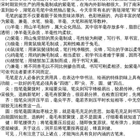
唐宋时期宣州生产的用兔毫制成的紫毫笔，在海内外影响都很大。到了南宋
一直到如今，湖笔在毛笔中依然独占鳌头。今天非常有名的“善琏湖笔”和“
毛笔的鉴赏不仅要着眼于装饰意味浓厚的、色彩艳丽的、内容丰富的笔管
分为紫毫、兼毫、水笔、狼毫、羊毫、大笔和画笔等数种。
(1)羊毫：用山羊毛制作，属大众化用品。其中宿羊毫存放多年，脂肪
端透明；净羊毫无杂质，羊毫性均柔软。
(2)紫毫：用山兔背部的黑尖毫制成，毛性较为刚硬，写行书、草书宜
(3)狼毫：用黄鼠狼尾毛制成，其刚性略差于兔毛。
(4)鼠须笔：用家鼠鬓须制成，笔行纯净顺扰、尖锋，写出的字体以柔
(5)鸡毫笔：用鸡的胸毛制成，相当柔软，初学书法者难于掌握，因而
(6)猪鬃笔：用猪鬃加工蒸制而成，用于书写大匾。
(7)兼毫：将不同兽毛以不同比例掺合而成。书写可刚柔相济。如紫毫
时可依书法者要求不同而定。
毛笔是古人必备的文房用具，在表达中华书法、绘画的特殊韵味上具有
画功能，一款好的毛笔必须具备“四德”，即“尖、齐、圆、健”四点。
尖：指笔毫聚拢时，末端要尖瑞。笔尖则写字锋棱易出，较易传神。作家
神采顿失。选购新笔时，毫毛有胶聚合，很容易分辨。在检查旧笔时，先
齐：指笔尖润开压平后，毫尖平齐。毫若齐则压平时长短相等，中无空隙
时就较无法检查这一点。
圆：指笔毫圆满如枣核之形，就是毫毛充足的意思。如毫毛充足则书写
笔自能圆转如意。选购时，毫毛有胶聚拢，是不是圆满，仔细看看就知道
健：即笔腰弹力；将笔毫重压后提起，随即恢复原状。笔有弹力，则能
亦坚挺峻拔。关于这点，润开后将笔重按再提起，锋直则健。
可见，只有注意了以上诸点，才能淘出具有良好内涵的古笔来。