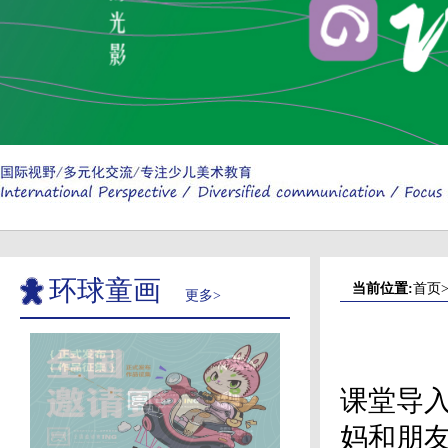
环球童画
当前位置:
首页
更多>
课堂导
妈和朋