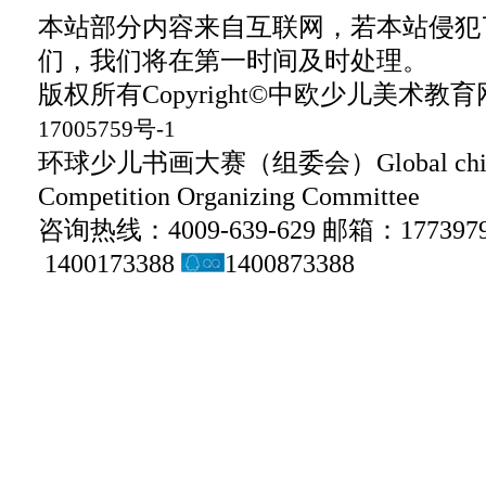
本站部分内容来自互联网，若本站侵犯
们，我们将在第一时间及时处理。
版权所有Copyright©中欧少儿美术教育网 z
17005759号-1
环球少儿书画大赛（组委会）Global children
Competition Organizing Committee
咨询热线：4009-639-629 邮箱：1773979
1400173388
1400873388