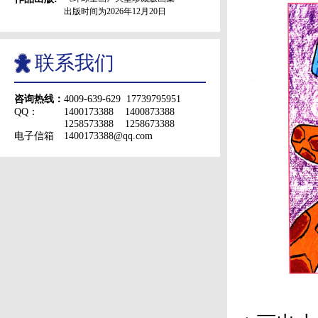
出版时间为2026年12月20日
联系我们
咨询热线：
4009-639-629 17739795951
QQ：
1400173388 1400873388
1258573388 1258673388
电子信箱
1400173388@qq.com